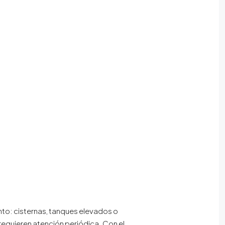
to: cisternas, tanques elevados o
equieren atención periódica. Con el