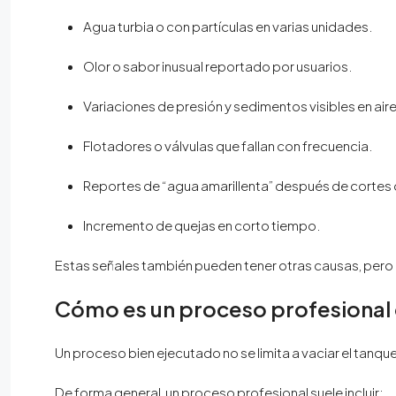
Agua turbia o con partículas en varias unidades.
Olor o sabor inusual reportado por usuarios.
Variaciones de presión y sedimentos visibles en air
Flotadores o válvulas que fallan con frecuencia.
Reportes de “agua amarillenta” después de cortes
Incremento de quejas en corto tiempo.
Estas señales también pueden tener otras causas, pero 
Cómo es un proceso profesional 
Un proceso bien ejecutado no se limita a vaciar el tanqu
De forma general, un proceso profesional suele incluir: