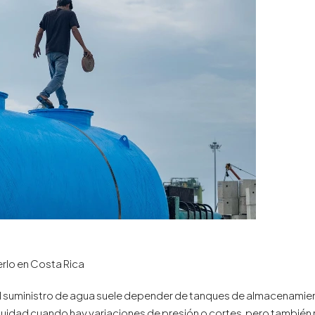
rlo en Costa Rica
el suministro de agua suele depender de tanques de almacenamien
idad cuando hay variaciones de presión o cortes, pero también r