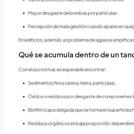
Mayor desgaste de bombas por partículas.
Percepción de mala gestión cuando aparecen queja
En edificios, además, un problema de agua se amplifica 
Qué se acumula dentro de un tan
Con el uso normal, es esperable encontrar:
Sedimentos finos (arena, tierra, partículas).
Óxidos o residuos por desgaste de componentes i
Biofilm (capa delgada que se forma en superficies
Residuos orgánicos en baja proporción, dependie