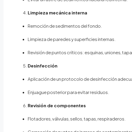
Limpieza mecánica interna
Remoción de sedimentos del fondo.
Limpieza de paredes y superficies internas.
Revisión de puntos críticos: esquinas, uniones, tapa
Desinfección
Aplicación de un protocolo de desinfección adec
Enjuague posterior para evitar residuos.
Revisión de componentes
Flotadores, válvulas, sellos, tapas, respiraderos.
Corrección de puntos de ingreso de contaminante