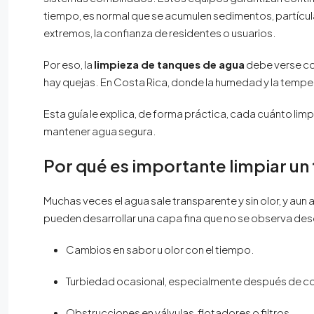
tiempo, es normal que se acumulen sedimentos, partículas
extremos, la confianza de residentes o usuarios.
Por eso, la
limpieza de tanques de agua
debe verse co
hay quejas. En Costa Rica, donde la humedad y la tempe
Esta guía le explica, de forma práctica, cada cuánto li
mantener agua segura.
Por qué es importante limpiar un
Muchas veces el agua sale transparente y sin olor, y aun
pueden desarrollar una capa fina que no se observa de
Cambios en sabor u olor con el tiempo.
Turbiedad ocasional, especialmente después de co
Obstrucciones en válvulas, flotadores o filtros.