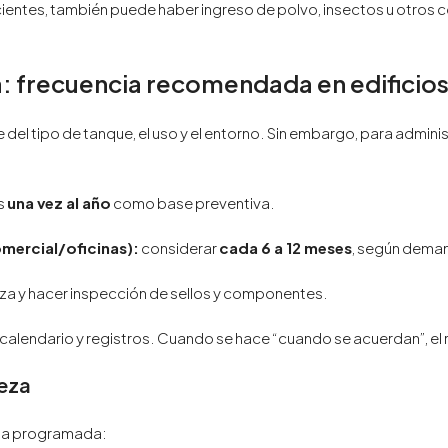
ientes, también puede haber ingreso de polvo, insectos u otros 
a: frecuencia recomendada en edificio
 del tipo de tanque, el uso y el entorno. Sin embargo, para admin
s
una vez al año
como base preventiva.
omercial/oficinas):
considerar
cada 6 a 12 meses
, según dema
eza y hacer inspección de sellos y componentes.
n calendario y registros. Cuando se hace “cuando se acuerdan”, el
ieza
echa programada: