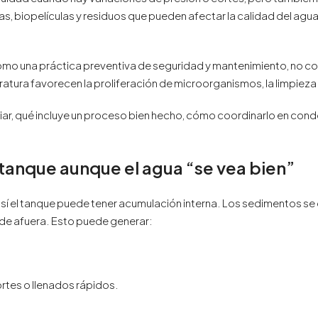
, biopelículas y residuos que pueden afectar la calidad del agua,
mo una práctica preventiva de seguridad y mantenimiento, no c
ratura favorecen la proliferación de microorganismos, la limpie
mpiar, qué incluye un proceso bien hecho, cómo coordinarlo en con
 tanque aunque el agua “se vea bien”
 así el tanque puede tener acumulación interna. Los sedimentos se
sde afuera. Esto puede generar:
rtes o llenados rápidos.