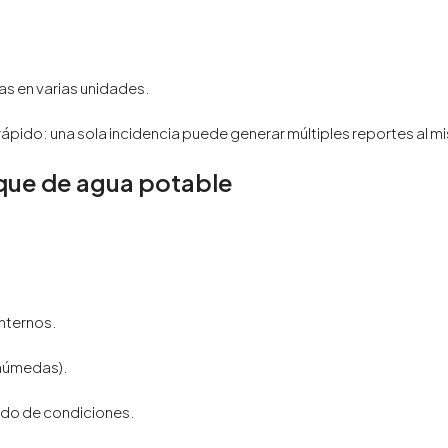
s en varias unidades.
rápido: una sola incidencia puede generar múltiples reportes al 
que de agua potable
nternos.
 húmedas).
ndo de condiciones.