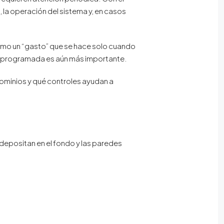
 la operación del sistema y, en casos
omo un “gasto” que se hace solo cuando
za programada es aún más importante.
dominios y qué controles ayudan a
 depositan en el fondo y las paredes