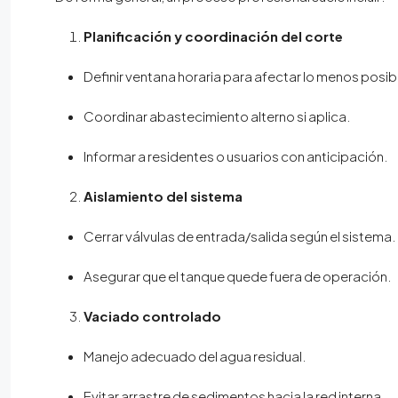
Planificación y coordinación del corte
Definir ventana horaria para afectar lo menos posib
Coordinar abastecimiento alterno si aplica.
Informar a residentes o usuarios con anticipación.
Aislamiento del sistema
Cerrar válvulas de entrada/salida según el sistema.
Asegurar que el tanque quede fuera de operación.
Vaciado controlado
Manejo adecuado del agua residual.
Evitar arrastre de sedimentos hacia la red interna.