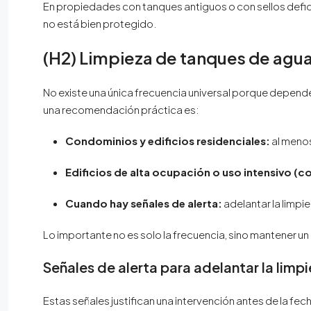
En propiedades con tanques antiguos o con sellos defic
no está bien protegido.
(H2) Limpieza de tanques de agu
No existe una única frecuencia universal porque depende
una recomendación práctica es:
Condominios y edificios residenciales:
al meno
Edificios de alta ocupación o uso intensivo (c
Cuando hay señales de alerta:
adelantar la limpi
Lo importante no es solo la frecuencia, sino mantener u
Señales de alerta para adelantar la limp
Estas señales justifican una intervención antes de la f