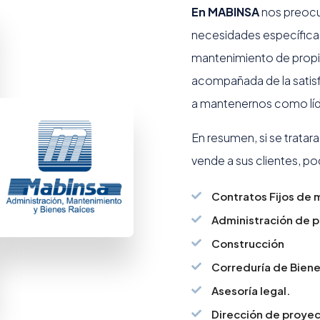
En MABINSA
nos preocu
necesidades específicas
mantenimiento de propie
acompañada de la satisf
a mantenernos como líd
En resumen, si se tratara
vende a sus clientes, p
Contratos Fijos de 
Administración de p
Construcción
Correduría de Biene
Asesoría legal.
Dirección de proyec