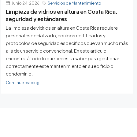
Junio 24, 2026
Servicios de Mantenimiento
Limpieza de vidrios en altura en Costa Rica:
seguridad y estándares
La limpieza de vidrios en altura en Costa Rica requiere
personal especializado, equipos certificados y
protocolos de seguridad específicos que van mucho más
allá de un servicio convencional. En este artículo
encontrará todo lo que necesita saber para gestionar
correctamente este mantenimiento en su edificio o
condominio.
Continue reading