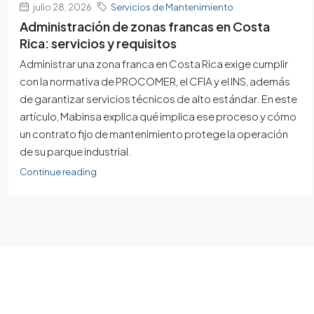
julio 28, 2026
Servicios de Mantenimiento
Administración de zonas francas en Costa
Rica: servicios y requisitos
Administrar una zona franca en Costa Rica exige cumplir
con la normativa de PROCOMER, el CFIA y el INS, además
de garantizar servicios técnicos de alto estándar. En este
artículo, Mabinsa explica qué implica ese proceso y cómo
un contrato fijo de mantenimiento protege la operación
de su parque industrial.
Continue reading