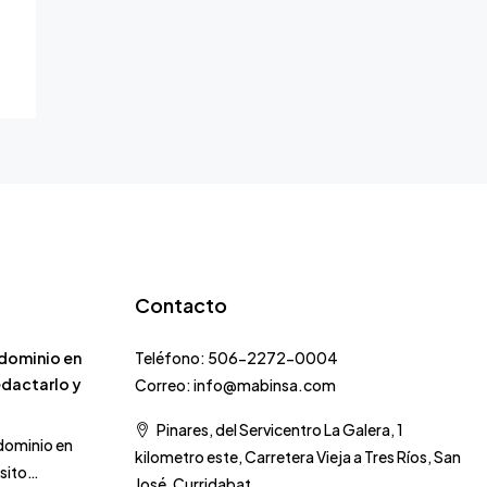
Contacto
dominio en
Teléfono: 506-2272-0004
edactarlo y
Correo: info@mabinsa.com
Pinares, del Servicentro La Galera, 1
dominio en
kilometro este, Carretera Vieja a Tres Ríos, San
isito…
José, Curridabat