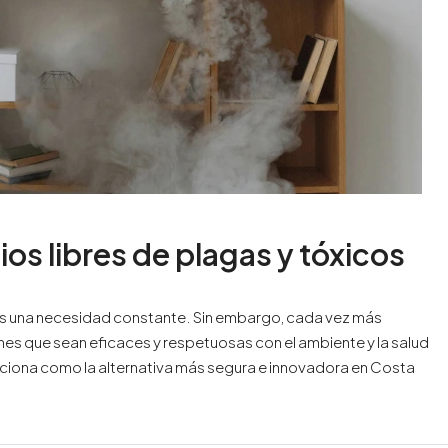
os libres de plagas y tóxicos
s es una necesidad constante. Sin embargo, cada vez más
nes que sean eficaces y respetuosas con el ambiente y la salud
iciona como la alternativa más segura e innovadora en Costa