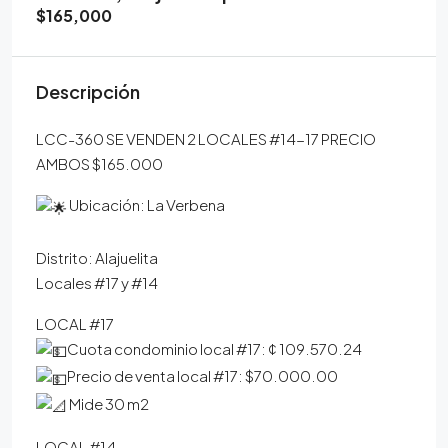
$165,000
Descripción
LCC-360 SE VENDEN 2 LOCALES #14-17 PRECIO
AMBOS $165.000
Ubicación: La Verbena
Distrito: Alajuelita
Locales #17 y #14
LOCAL #17
Cuota condominio local #17: ¢ 109.570.24
Precio de venta local #17: $70.000.00
Mide 30 m2
LOCAL #14