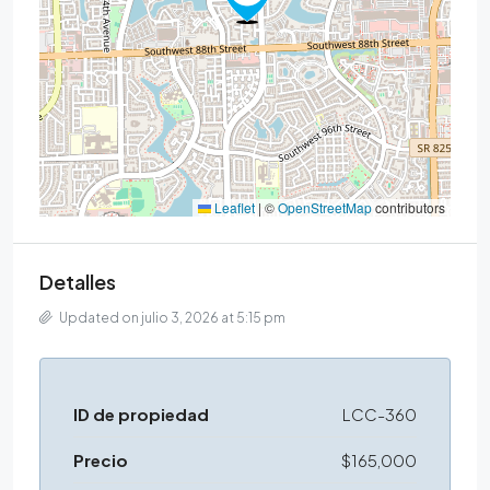
Leaflet
|
©
OpenStreetMap
contributors
Detalles
Updated on julio 3, 2026 at 5:15 pm
ID de propiedad
LCC-360
Precio
$165,000