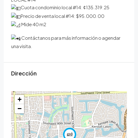
Cuota condominio local #14: ¢135.319.25
Precio de venta local #14: $95.000.00
Mide 40 m2
Contáctanos para más información o agendar
una visita.
Dirección
+
−