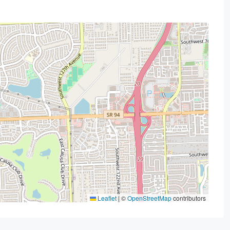
Leaflet
|
©
OpenStreetMap
contributors