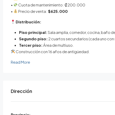
•
Cuota de mantenimiento: ₡200.000
•
Precio de venta:
$625.000
Distribución:
Piso principal:
Sala amplia, comedor, cocina, baño de v
Segundo piso:
2 cuartos secundarios (cada uno con su
Tercer piso:
Área de multiuso.
Construcción con 16 años de antigüedad.
Read More
Dirección
Provincia: