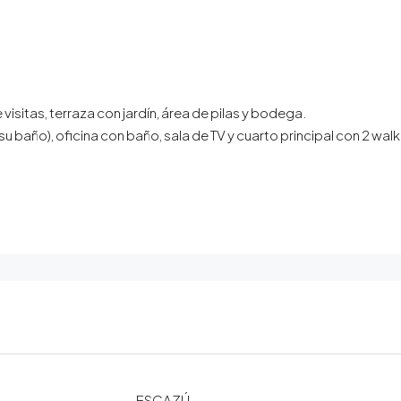
isitas, terraza con jardín, área de pilas y bodega.
 baño), oficina con baño, sala de TV y cuarto principal con 2 walk
ESCAZÚ