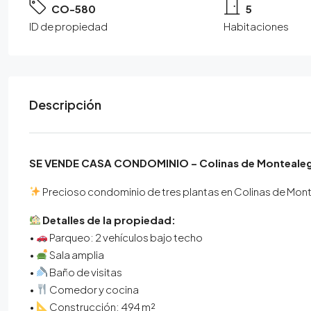
CO-580
5
ID de propiedad
Habitaciones
Descripción
SE VENDE CASA CONDOMINIO – Colinas de Montealeg
Precioso condominio de tres plantas en Colinas de Mont
Detalles de la propiedad:
•
Parqueo: 2 vehículos bajo techo
•
Sala amplia
•
Baño de visitas
•
Comedor y cocina
•
Construcción: 494 m²