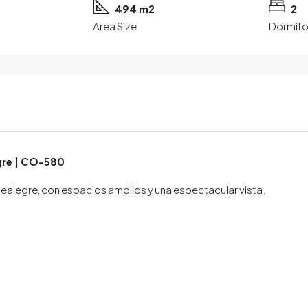
494 m2
2
Area Size
Dormito
re | CO-580
ealegre, con espacios amplios y una espectacular vista.