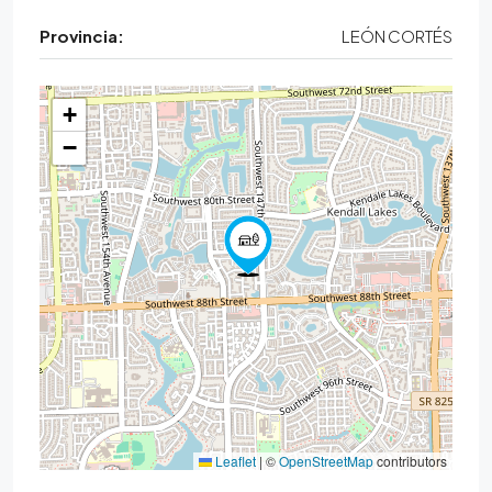
Provincia:
LEÓN CORTÉS
+
−
Leaflet
|
©
OpenStreetMap
contributors