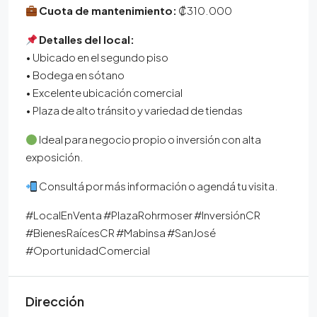
Cuota de mantenimiento:
₡310.000
Detalles del local:
• Ubicado en el segundo piso
• Bodega en sótano
• Excelente ubicación comercial
• Plaza de alto tránsito y variedad de tiendas
Ideal para negocio propio o inversión con alta
exposición.
Consultá por más información o agendá tu visita.
#LocalEnVenta #PlazaRohrmoser #InversiónCR
#BienesRaícesCR #Mabinsa #SanJosé
#OportunidadComercial
Dirección